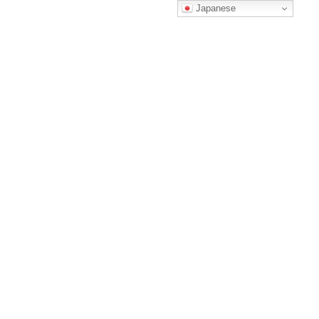
コ
ナ
Japanese
ン
ビ
テ
ゲ
ン
ー
ツ
シ
へ
ョ
回数券のWEBご購入手順
ス
ン
キ
に
ッ
移
プ
動
HOME
非公開: 高速バス 福岡～大分、別府
回数券のWEBご購入手順