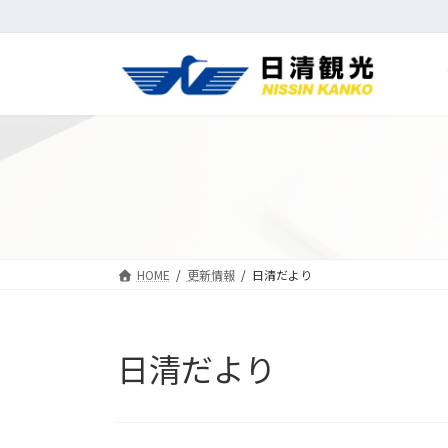
コ
ナ
ン
ビ
テ
ゲ
ン
ー
ツ
シ
へ
ョ
ス
ン
キ
に
ッ
移
プ
動
HOME
更新情報
日清だより
日清だより