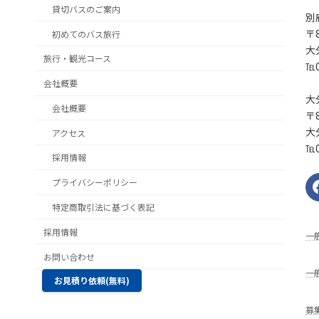
貸切バスのご案内
別
〒8
初めてのバス旅行
大
旅行・観光コース
℡0
会社概要
大
会社概要
〒8
大
アクセス
℡0
採用情報
プライバシーポリシー
特定商取引法に基づく表記
採用情報
⼀
お問い合わせ
一
お見積り依頼(無料)
募