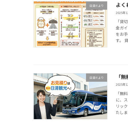
よく
日清だより
2025年
「貸切
金ガイ
をお手
す。 貸
「無
日清だより
2025年
「無料
に、ス
リック
たしま