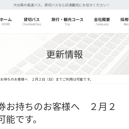
大分県の高速バス、貸切バスなら日清観光にお任せください！
ホーム
貸切バス
旅行・観光コース
会社概要
採用
HOME
Chartered bus
Trip
Company
Rec
更新情報
券お持ちのお客様へ ２月２日（日）までご利用は可能です。
券お持ちのお客様へ ２月２
可能です。