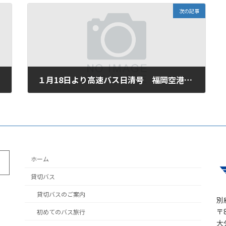
次の記事
１月18日より高速バス日清号 福岡空港 国内線乗り場のバス停が変わりました
2025年1月17日
ホーム
貸切バス
貸切バスのご案内
別
〒8
初めてのバス旅行
大