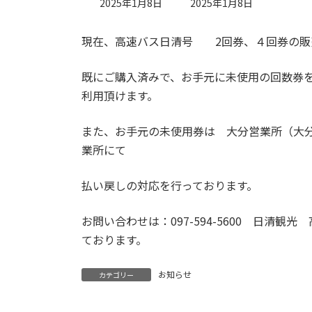
最
2025年1月8日
2025年1月8日
終
更
現在、高速バス日清号 2回券、４回券の販
新
日
時
既にご購入済みで、お手元に未使用の回数券を
:
利用頂けます。
また、お手元の未使用券は 大分営業所（大
業所にて
払い戻しの対応を行っております。
お問い合わせは：097-594-5600 日清観
ております。
お知らせ
カテゴリー