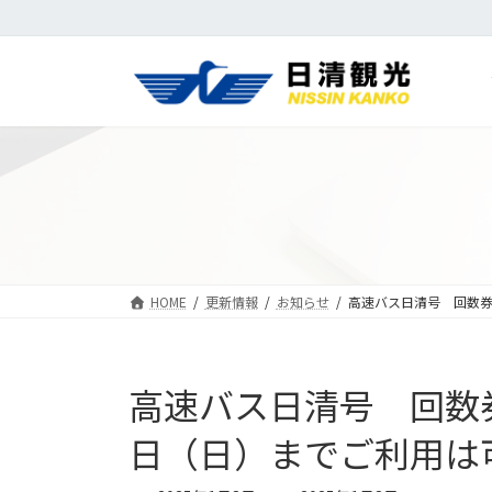
コ
ナ
ン
ビ
テ
ゲ
ン
ー
ツ
シ
へ
ョ
ス
ン
キ
に
ッ
移
プ
動
HOME
更新情報
お知らせ
高速バス日清号 回数
高速バス日清号 回数
日（日）までご利用は