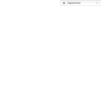
コ
ナ
Japanese
ン
ビ
テ
ゲ
ン
ー
ツ
シ
へ
ョ
回数券チケットのご購入
ス
ン
キ
に
ッ
移
プ
動
HOME
回数券チケットのご購入
（第１便）新ダイヤ高速バス 大分-福岡