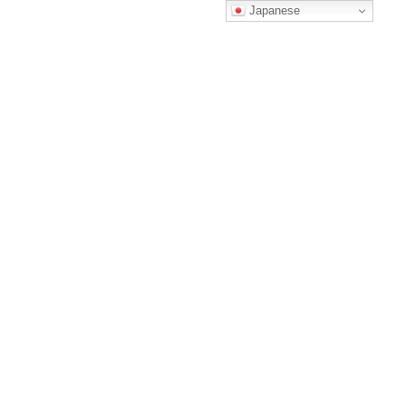
コ
ナ
Japanese
ン
ビ
テ
ゲ
ン
ー
ツ
シ
へ
ョ
回数券チケットのご購入
ス
ン
キ
に
ッ
移
プ
動
HOME
回数券チケットのご購入
自動下書き