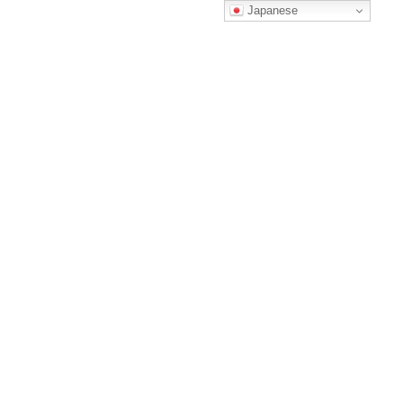
コ
ナ
Japanese
ン
ビ
テ
ゲ
ン
ー
ツ
シ
へ
ョ
回数券チケットのご購入
ス
ン
キ
に
ッ
移
プ
動
HOME
回数券チケットのご購入
自動下書き