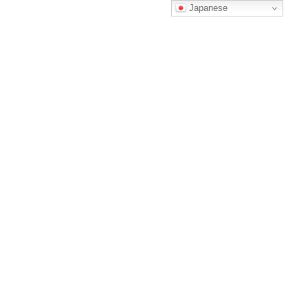
コ
ナ
Japanese
ン
ビ
テ
ゲ
ン
ー
ツ
シ
へ
ョ
回数券チケットのご購入
ス
ン
キ
に
ッ
移
プ
動
HOME
回数券チケットのご購入
（第２便）高速バス 大分-福岡