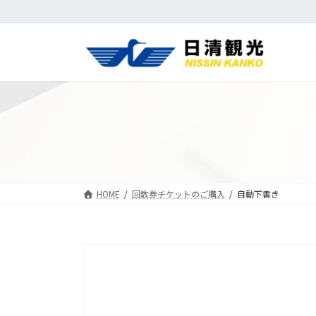
コ
ナ
ン
ビ
テ
ゲ
ン
ー
ツ
シ
へ
ョ
ス
ン
キ
に
ッ
移
プ
動
HOME
回数券チケットのご購入
自動下書き