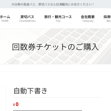
大分県の高速バス、貸切バスなら日清観光にお任せください！
ホーム
貸切バス
旅行・観光コース
会社概要
採用
HOME
Chartered bus
Trip
Company
Rec
回数券チケットのご購入
自動下書き
0
¥