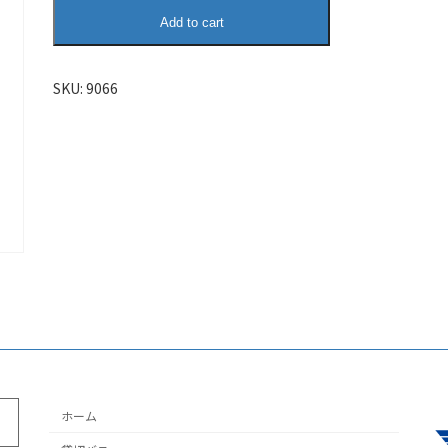
自
Add to cart
動
下
書
SKU:
9066
き
quantity
ホーム