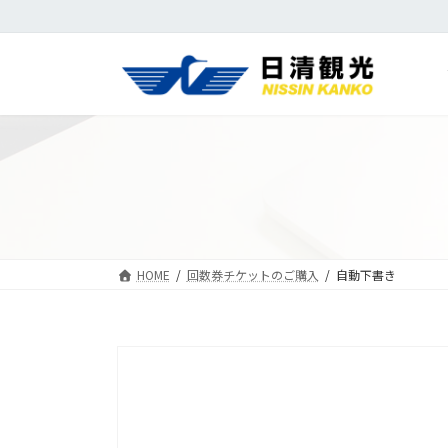
コ
ナ
ン
ビ
テ
ゲ
ン
ー
ツ
シ
へ
ョ
ス
ン
キ
に
ッ
移
プ
動
HOME
回数券チケットのご購入
自動下書き