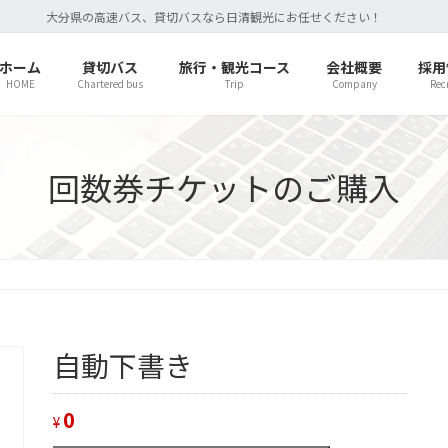
大分県の高速バス、貸切バスなら日清観光にお任せください！
ホーム
貸切バス
旅行・観光コース
会社概要
採用
HOME
Chartered bus
Trip
Company
Rec
回数券チケットのご購入
自動下書き
0
¥