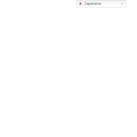
コ
ナ
Japanese
ン
ビ
テ
ゲ
ン
ー
ツ
シ
へ
ョ
回数券チケットのご購入
ス
ン
キ
に
ッ
移
プ
動
HOME
回数券チケットのご購入
自動下書き