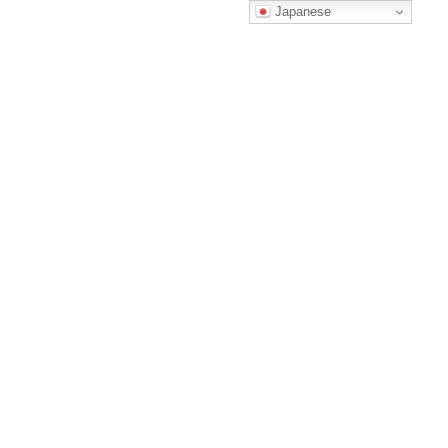
コ
ナ
Japanese
ン
ビ
テ
ゲ
ン
ー
ツ
シ
へ
ョ
回数券チケットのご購入
ス
ン
キ
に
ッ
移
プ
動
HOME
回数券チケットのご購入
Mega Bus