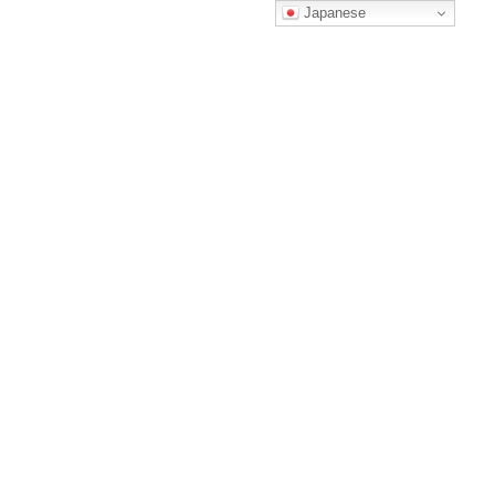
コ
ナ
Japanese
ン
ビ
テ
ゲ
ン
ー
ツ
シ
へ
ョ
回数券チケットのご購入
ス
ン
キ
に
ッ
移
プ
動
HOME
回数券チケットのご購入
自動下書き