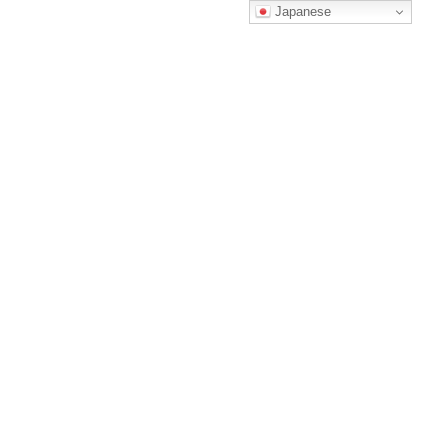
コ
ナ
Japanese
ン
ビ
テ
ゲ
ン
ー
ツ
シ
へ
ョ
回数券チケットのご購入
ス
ン
キ
に
ッ
移
プ
動
HOME
回数券チケットのご購入
Red Coach